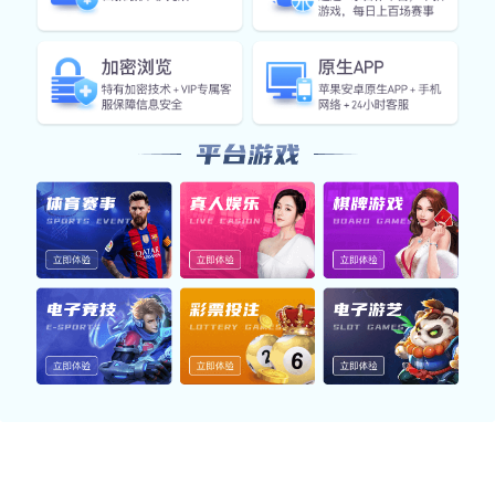
媒体人点评偰李永炜潜力无限身高与灵活性将助其未来
发展
2026-07-26
52 次浏览