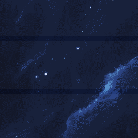
？是否安全？
息吗？
私相关问题？
风险防御图谱
版持续构建动态风险模型，以图谱方式展示平台应对潜在威胁的
明博官方网站-明