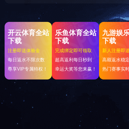
暴力破解尝试
账户冒用登录
中间人劫持
数据泄露与滥用
非法脚本注入
推荐网站