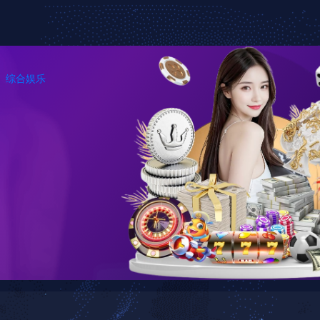
下载App
公司简介
体育
隐私政策
的个人信息？
提供赛事服务过程中会依据权限收集基础资料（如手机号、设备
什么？
售吗？