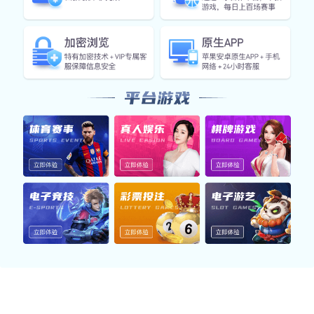
的决策能力和场上视野。这种积极主动的态度使他逐
渐走出了低迷期，也为后续的发展奠定了基础。
2、技术瓶颈
除了心理因素外，华子还意识到自己在技术上的瓶
颈。无论是投篮手法还是基本功，都需要进一步打
磨。他发现，在高强度对抗中，他往往不能稳定发挥
出平时训练中的水平，这直接影响了他的投篮命中
率。
针对这一情况，华子开始加强基本功训练，包括投篮
姿势、发力方式等细节。他与队友一起进行专项训
练，通过不断重复来强化记忆。同时，他还利用课余
时间加练，以求提升自己的稳定性，对抗赛中的表现
变得更加成熟。