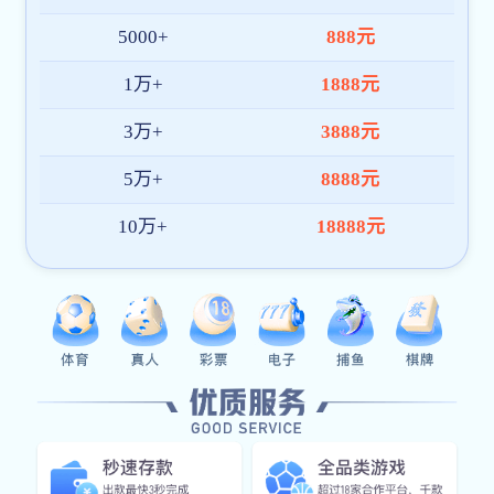
1、自我认知与责任
华子在接受采访时表示，自己清晰地认识到在比赛中
的失误频繁，这不仅仅是技术层面的欠缺，更是自我
管理和心理素质的不足。他认为，一个优秀的运动员
必须具备高度的自我认知能力，能够及时发现自身的
问题，并主动承担起应有的责任。
在比赛中，华子的投篮选择有时显得很急躁，他意识
到这些选择并不是出于冷静的判断，而是在竞争压力
下做出的本能反应。这种缺乏冷静思考的行为导致了
频繁失误，也让他开始反思自己是否过于依赖身体条
件，而忽略了应有的战术准备和心理建设。
因此，他决定制定一套个人改进计划，通过录像回放
分析自身失误原因，并定期向教练请教，以提高自己