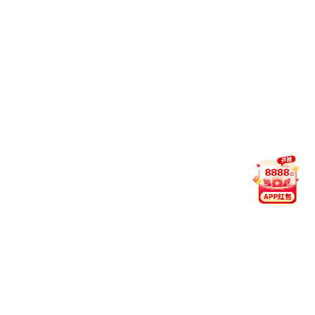
此外，他还培养了一些放松技巧，如冥想与呼吸练
习，以减轻赛前紧张情绪，提高专注力。
经过一段时间的调适，华子的精神状态明显好转。在
比赛中，他能够更加从容地面对每一次投篮机会，即
便出现失误也能迅速调整心态，不再因为小失误而影
响整体发挥，这让他的表现逐渐恢复到了正常水平。
4、团队配合的重要性
最后，华子强调了团队配合对于个人发挥的重要性。
在篮球这项运动中，一个人的能力再强，也无法独自
赢得比赛。因此，加强与队友间的默契合作，是提升
整体实力不可或缺的一部分。
为了增强团队协作能力，华子积极参与球队内部讨